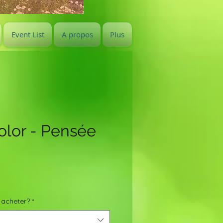
Event List
A propos
Plus
color - Pensée
 acheter?
*