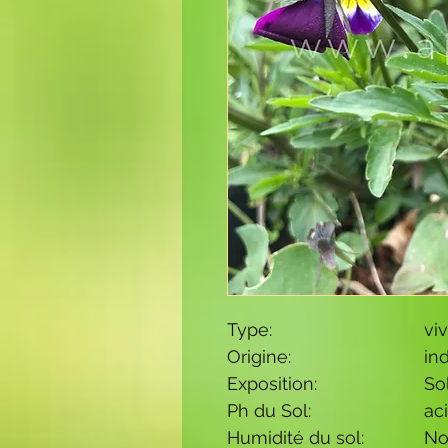
Type:
vi
Origine:
in
Exposition:
So
Ph du Sol:
ac
Humidité du sol:
No