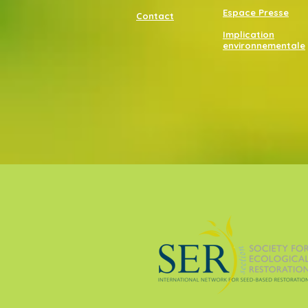
Espace Presse
Contact
Implication
environnementale