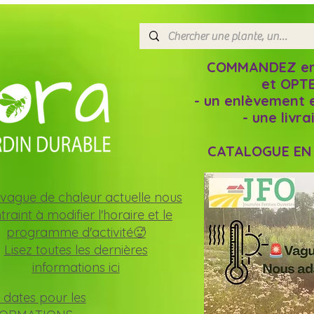
COMMANDEZ en l
et OPTE
- un enlèvement 
- une livr
CATALOGUE EN L
vague de chaleur actuelle nous
traint à modifier l'horaire et le
programme d'activité🥵
Lisez toutes les dernières
informations ici
 dates pour les