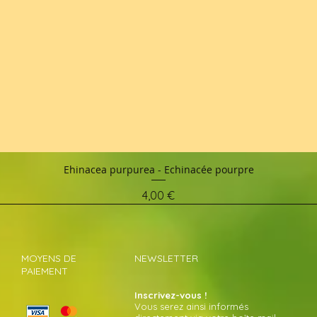
Ehinacea purpurea - Echinacée pourpre
Schnellansicht
Preis
4,00 €
MOYENS DE
NEWSLETTER
PAIEMENT
Inscrivez-vous !
Vous serez ainsi informés