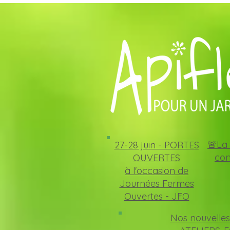
🚨La 
27-28 juin -
PORTES
con
OUVERTES
à l'occasion de
Journées Fermes
Ouvertes - JFO
Nos nouvelles