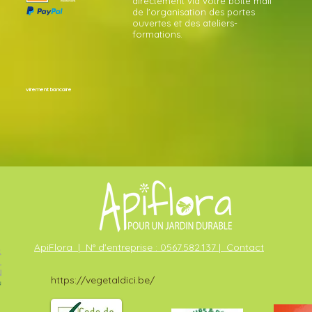
directement via votre boîte mail
de l'organisation des portes
ouvertes et des ateliers-
formations.
virement bancaire
ApiFlora | N° d'entreprise : 0567.582.137 | Contact
https://vegetaldici.be/