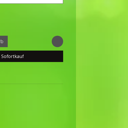
rb
Sofortkauf