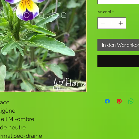
Anzahl
*
In den Warenko
vace
digène
leil Mi-ombre
ide neutre
rmal Sec-drainé