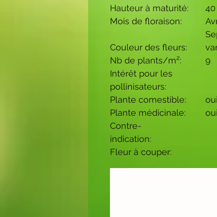
Hauteur à maturité:
40
Mois de floraison:
Avr
Se
Couleur des fleurs:
va
Nb de plants/m²:
9
Intérêt pour les
pollinisateurs:
Plante comestible:
ou
Plante médicinale:
ou
Contre-
indication:
Fleur à couper: