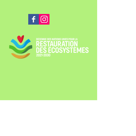
ApiFlora | N° d'entreprise : 0567.582.137 | Contact