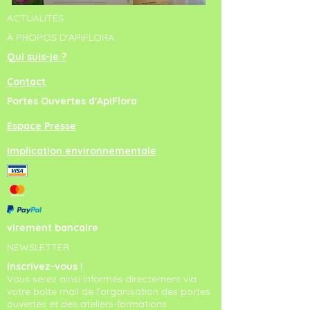
ACTUALITÉS
À PROPOS D'APIFLORA
Qui suis-je ?
Contact
Portes Ouvertes d'ApiFlora
Espace Presse
Implication environnementale
virement bancaire
NEWSLETTER
Inscrivez-vous !
Vous serez ainsi informés directement via
votre boîte mail de l'organisation des portes
ouvertes et des ateliers-formations.