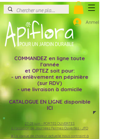
Anmelden
COMMANDEZ en ligne toute
l'année
et OPTEZ soit pour:
- un enlèvement en pépinière
(sur RDV)
- une livraison à domicile
CATALOGUE EN LIGNE disponible
ICI
27-28 juin -
PORTES OUVERTES
à l'occasion de Journées Fermes Ouvertes - JFO
🚨La vague de chaleur actuelle nous contraint à