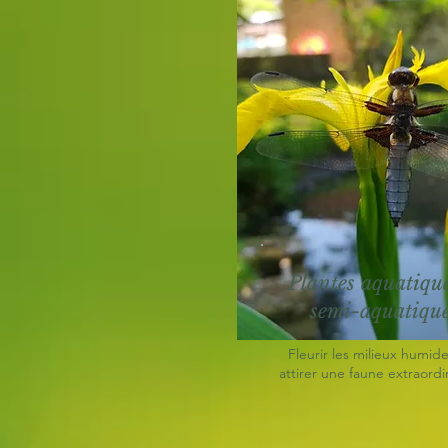
Plantes aquatique
semi-aquatiqu
Fleurir les milieux humide
attirer une faune extraordi