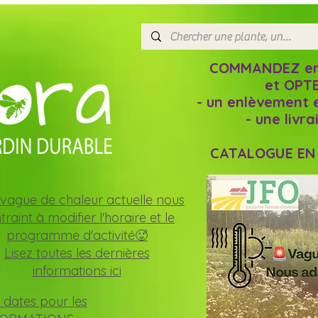
COMMANDEZ en l
et OPTE
- un enlèvement 
- une livr
CATALOGUE EN L
vague de chaleur actuelle nous
traint à modifier l'horaire et le
programme d'activité🥵
Lisez toutes les dernières
informations ici
 dates pour les