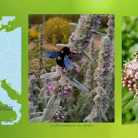
Fleurs pour les abeilles
antie
Sélection pour favoriser nos
t de la
pollinisateurs au jardin
e