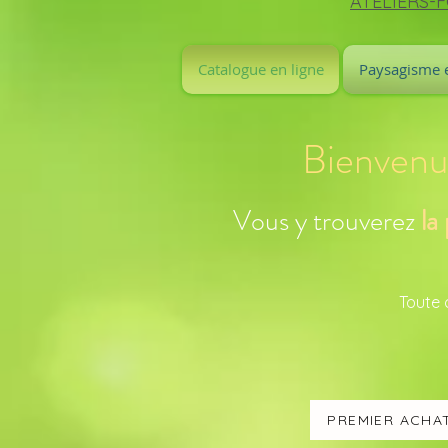
ATELIERS-
Catalogue en ligne
Paysagisme e
Bienvenue
Vous y trouverez
la
Toute 
PREMIER ACHAT? 