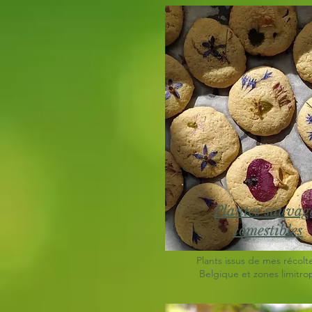
Plantes sauvag
comestibles
Plants issus de mes récolt
Belgique et zones limitro