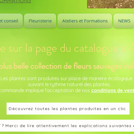
FORMATIONS
t conseil
Fleuristerie
Ateliers et Formations
NEWS
 sur la page du catalogue d'
plus belle collection de fleurs sauvages in
Les plantes sont produites sur place de manière écologique 
suivant le rythme naturel des plantes.
commande implique l'acceptation de nos
conditions de ven
Découvrez toutes les plantes produites en un clic
Merci de lire attentivement les explications suivantes e