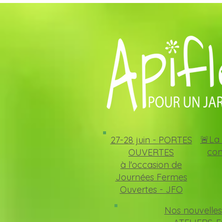
🚨La 
27-28 juin -
PORTES
con
OUVERTES
à l'occasion de
Journées Fermes
Ouvertes - JFO
Nos nouvelles