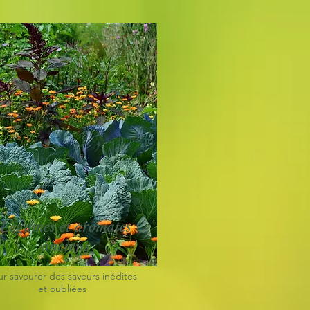
Légumes et aromates
anciens
ur savourer des saveurs inédites
et oubliées