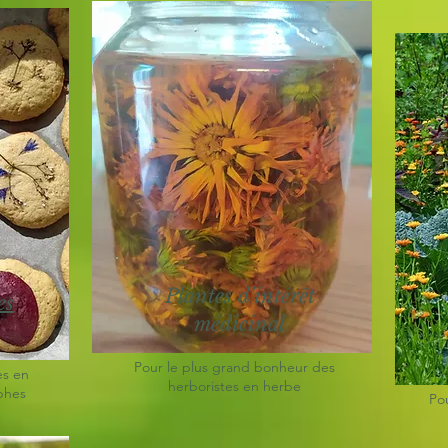
Plantes d'intérêt
es
médicinal
Pour le plus grand bonheur des
es en
herboristes en herbe
phes
Po