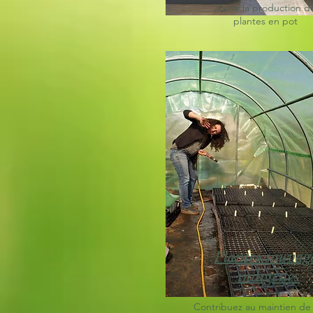
Toute la production d
plantes en pot
Plantes sauvag
indigènes
Contribuez au maintien de