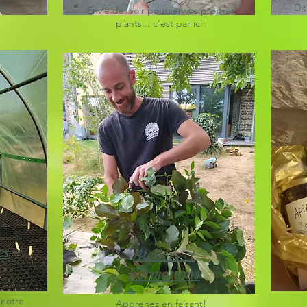
e
Dit
Envie de voir pousser vos propres
plants... c'est par ici!
es
Ateliers et
Formations
 notre
Apprenez en faisant!