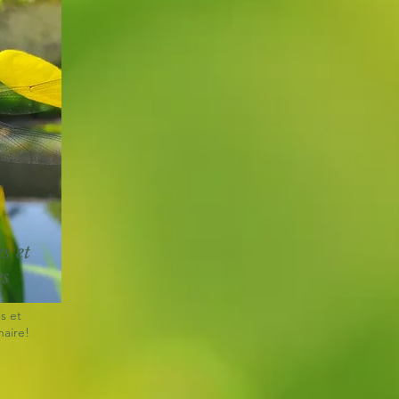
s et
es
s et
naire!