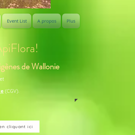
Event List
A propos
Plus
ApiFlora!
digènes de Wallonie
et
te
(CGV).
n cliquant ici