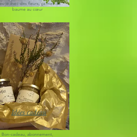
es-le avec des fleurs, ça met du
baume au cœur
Idées cadeau
Bon-cadeau, abonnement,