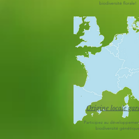
biodiversité florale!
Origine locale gar
Participez au développemen
biodiversité génétiqu