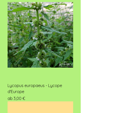
Lycopus europaeus - Lycope
d'Europe
Sale-Preis
ab
3,00 €