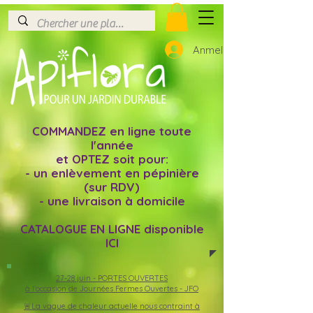
Anmelden
COMMANDEZ en ligne toute
l'année
et OPTEZ soit pour:
- un enlèvement en pépinière
(sur RDV)
- une livraison à domicile
CATALOGUE EN LIGNE disponible
ICI
27-28 juin -
PORTES OUVERTES
à l'occasion de Journées Fermes Ouvertes - JFO
🚨La vague de chaleur actuelle nous contraint à