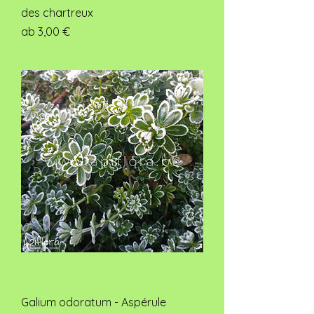
des chartreux
Sale-Preis
ab
3,00 €
Galium odoratum - Aspérule