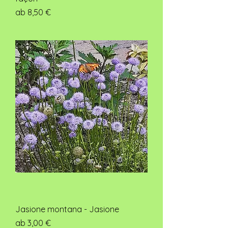
Sale-Preis
ab
8,50 €
Jasione montana - Jasione
Sale-Preis
ab
3,00 €