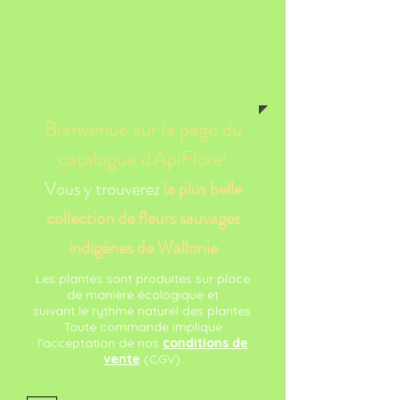
Bienvenue sur la page du
catalogue d'ApiFlora!
Vous y trouverez
la
plus belle
collection de fleurs sauvages
indigènes de Wallonie
Les plantes sont produites sur place
de manière écologique et
suivant le rythme naturel des plantes.
Toute commande implique
l'acceptation de nos
conditions de
vente
(CGV).