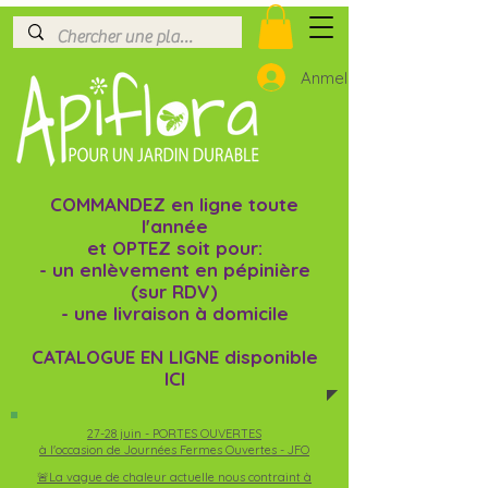
Anmelden
COMMANDEZ en ligne toute
l'année
et OPTEZ soit pour:
- un enlèvement en pépinière
(sur RDV)
- une livraison à domicile
CATALOGUE EN LIGNE disponible
ICI
27-28 juin -
PORTES OUVERTES
à l'occasion de Journées Fermes Ouvertes - JFO
🚨La vague de chaleur actuelle nous contraint à