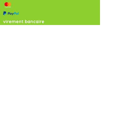
virement bancaire
NEWSLETTER
Inscrivez-vous !
Vous serez ainsi informés directement via
votre boîte mail de l'organisation des portes
ouvertes et des ateliers-formations.