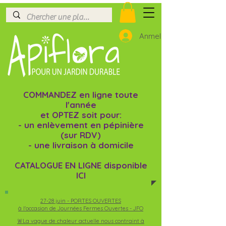
Anmelden
COMMANDEZ en ligne toute
l'année
et OPTEZ soit pour:
- un enlèvement en pépinière
(sur RDV)
- une livraison à domicile
CATALOGUE EN LIGNE disponible
ICI
27-28 juin -
PORTES OUVERTES
à l'occasion de Journées Fermes Ouvertes - JFO
🚨La vague de chaleur actuelle nous contraint à